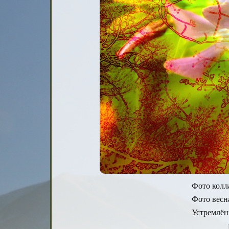
Фото колла
Фото весна
Устремлён