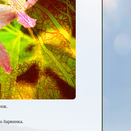
нок.
о барвинка.