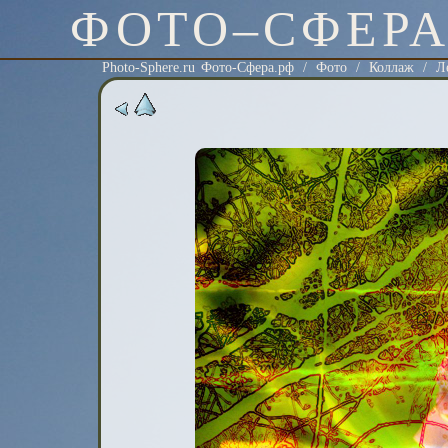
ФОТО–СФЕР
Photo-Sphere.ru Фото-Сфера.рф
/
Фото
/
Коллаж
/
Л