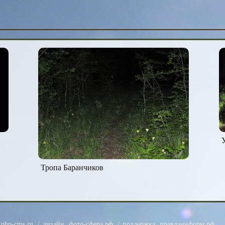
А
Тропа Баранчиков
php-cms.ru
/ дизайн
фото-сфера.рф
/ поддержка
правдаинформ.рф