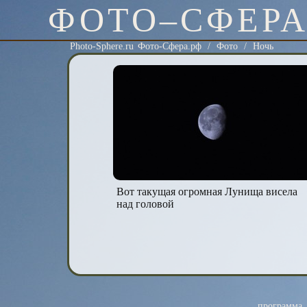
ФОТО–СФЕР
Photo-Sphere.ru Фото-Сфера.рф
/
Фото
/
Ночь
Вот такущая огромная Лунища висела
над головой
программа