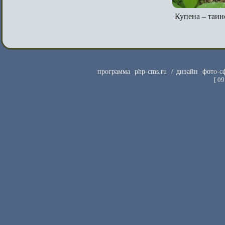
Купена – таи
программа
php-cms.ru
/ дизайн
фото-с
[
09