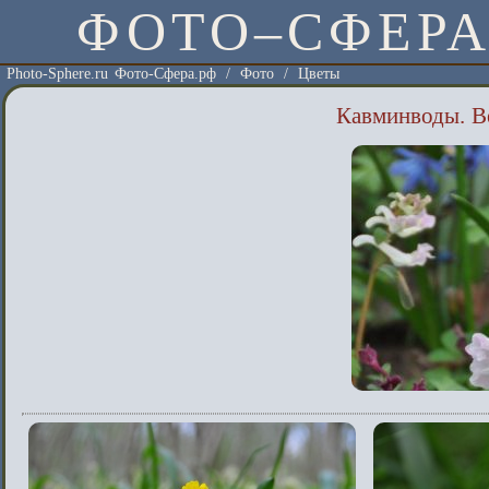
ФОТО–СФЕР
Photo-Sphere.ru Фото-Сфера.рф
/
Фото
/
Цветы
Кавминводы. В