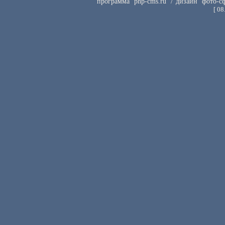
программа
php-cms.ru
/ дизайн
фото-с
[
08