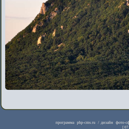
программа
php-cms.ru
/ дизайн
фото-с
[
07