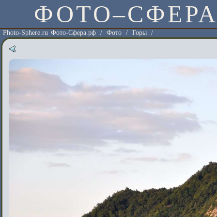
ФОТО–СФЕР
Photo-Sphere.ru Фото-Сфера.рф
/
Фото
/
Горы
/