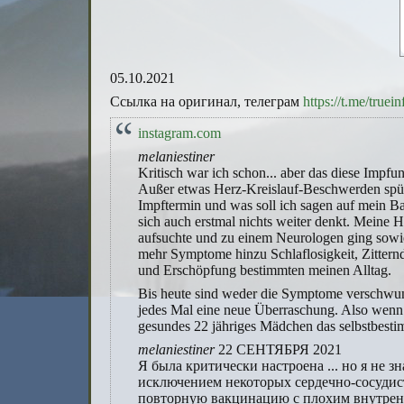
05.10.2021
Ссылка на оригинал, телеграм
https://t.me/true
instagram.com
melaniestiner
Kritisch war ich schon... aber das diese Impf
Außer etwas Herz-Kreislauf-Beschwerden spürt
Impftermin und was soll ich sagen auf mein B
sich auch erstmal nichts weiter denkt. Mein
aufsuchte und zu einem Neurologen ging sowie
mehr Symptome hinzu Schlaflosigkeit, Zittern
und Erschöpfung bestimmten meinen Alltag.
Bis heute sind weder die Symptome verschwund
jedes Mal eine neue Überraschung. Also wenn 
gesundes 22 jähriges Mädchen das selbstbestimm
melaniestiner
22 СЕНТЯБРЯ 2021
Я была критически настроена ... но я не з
исключением некоторых сердечно-сосудист
повторную вакцинацию с плохим внутренни