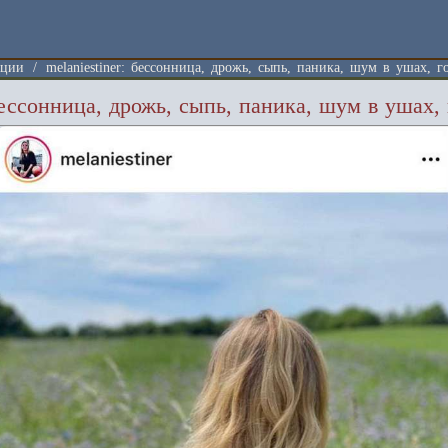
А
ации
/
melaniestiner: бессонница, дрожь, сыпь, паника, шум в ушах, 
 бессонница, дрожь, сыпь, паника, шум в ушах