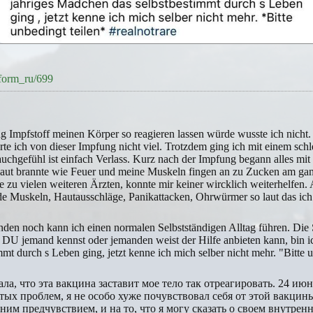
inform_ru/699
ung Impfstoff meinen Körper so reagieren lassen würde wusste ich nicht
e ich von dieser Impfung nicht viel. Trotzdem ging ich mit einem sch
auchgefühl ist einfach Verlass. Kurz nach der Impfung begann alles m
e Haut brannte wie Feuer und meine Muskeln fingen an zu Zucken am g
 zu vielen weiteren Ärzten, konnte mir keiner wircklich weiterhelfen.
de Muskeln, Hautausschläge, Panikattacken, Ohrwürmer so laut das ich
en noch kann ich einen normalen Selbstständigen Alltag führen. Die 
DU jemand kennst oder jemanden weist der Hilfe anbieten kann, bin i
t durch s Leben ging, jetzt kenne ich mich selber nicht mehr. "Bitte u
нала, что эта вакцина заставит мое тело так отреагировать. 24 ию
ых проблем, я не особо хуже почувствовал себя от этой вакцины
м предчувствием, и на то, что я могу сказать о своем внутренн