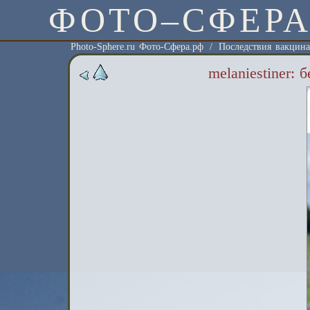
ФОТО–СФЕР
Photo-Sphere.ru Фото-Сфера.рф
/
Последствия вакцин
melaniestiner: