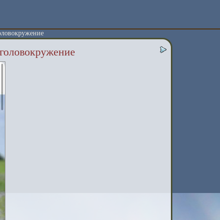
головокружение
, головокружение