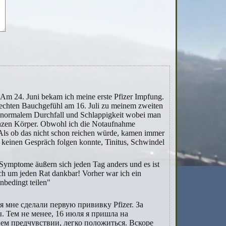
. Am 24. Juni bekam ich meine erste Pfizer Impfung.
lechten Bauchgefühl am 16. Juli zu meinem zweiten
it normalem Durchfall und Schlappigkeit wobei man
anzen Körper. Obwohl ich die Notaufnahme
 Als ob das nicht schon reichen würde, kamen immer
 keinen Gespräch folgen konnte, Tinitus, Schwindel
Symptome äußern sich jeden Tag anders und es ist
ch um jeden Rat dankbar! Vorher war ich ein
nbedingt teilen"
ня мне сделали первую прививку Pfizer. За
. Тем не менее, 16 июля я пришла на
ем предчувствии, легко положиться. Вскоре