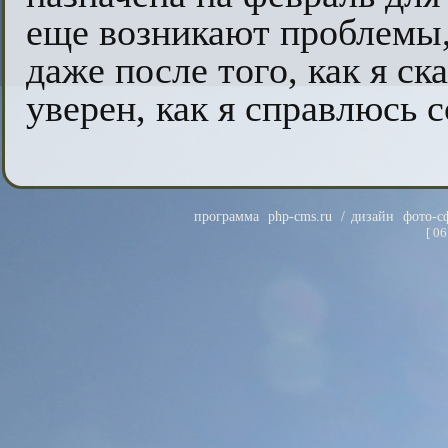
еще возникают проблемы,
даже после того, как я ска
уверен, как я справлюсь с
программа
php-cms.ru
/ дизайн
фото-с
[
06