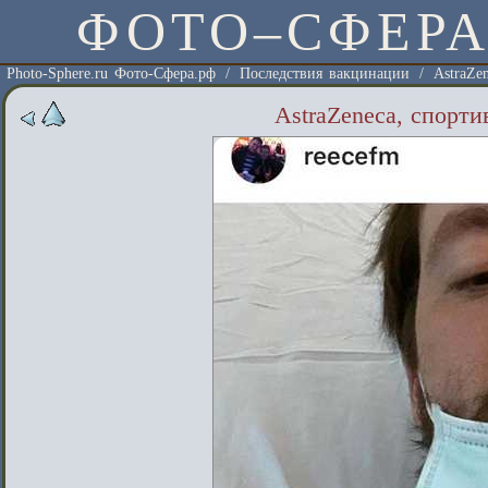
ФОТО–СФЕР
Photo-Sphere.ru Фото-Сфера.рф
/
Последствия вакцинации
/
AstraZe
AstraZeneca, спорти