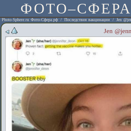
ФОТО–СФЕР
Photo-Sphere.ru Фото-Сфера.рф
/
Последствия вакцинации
/
Jen @je
Jen @jen