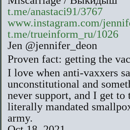
Miscarriage / Выкидыш
t.me/anastaci91/3767
www.instagram.com/jennif
t.me/trueinform_ru/1026
Jen @jennifer_deon
Proven fact: getting the va
I love when anti-vaxxers s
unconstitutional and somet
never support, and I get to
literally mandated smallpox
army.
Oct 18, 2021