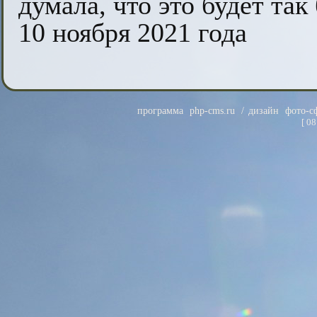
думала, что это будет так
10 ноября 2021 года
программа
php-cms.ru
/ дизайн
фото-с
[
08