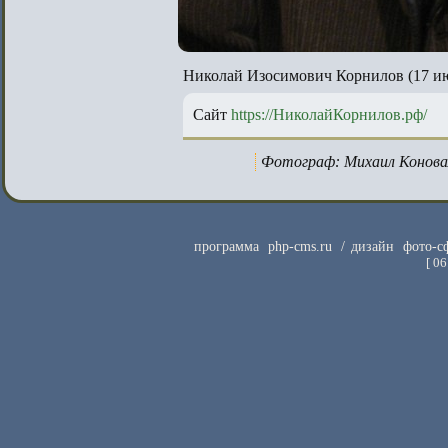
Николай Изосимович Корнилов (17 ию
Сайт
https://НиколайКорнилов.рф/
Фотограф: Михаил Конова
программа
php-cms.ru
/ дизайн
фото-с
[
06